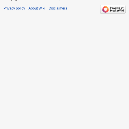
Privacy policy
About Wiki
Disclaimers